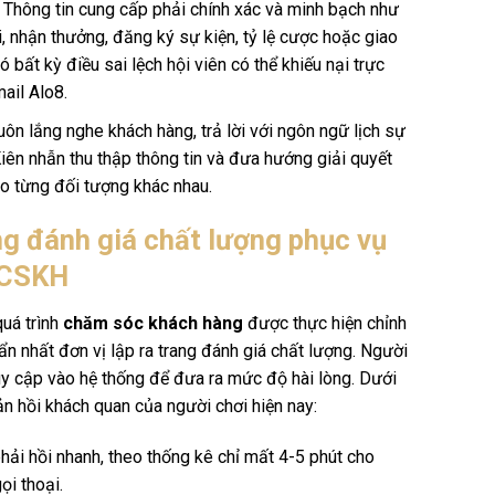
 Thông tin cung cấp phải chính xác và minh bạch như
, nhận thưởng, đăng ký sự kiện, tỷ lệ cược hoặc giao
ó bất kỳ điều sai lệch hội viên có thể khiếu nại trực
ail Alo8.
uôn lắng nghe khách hàng, trả lời với ngôn ngữ lịch sự
Kiên nhẫn thu thập thông tin và đưa hướng giải quyết
o từng đối tượng khác nhau.
ng đánh giá chất lượng phục vụ
 CSKH
uá trình
chăm sóc khách hàng
được thực hiện chỉnh
ẩn nhất đơn vị lập ra trang đánh giá chất lượng. Người
ruy cập vào hệ thống để đưa ra mức độ hài lòng. Dưới
ản hồi khách quan của người chơi hiện nay:
phải hồi nhanh, theo thống kê chỉ mất 4-5 phút cho
ọi thoại.