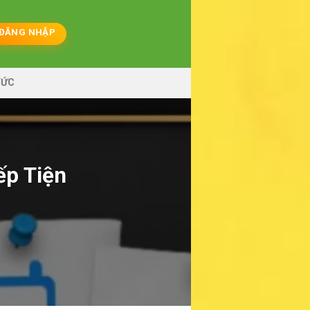
ĐĂNG NHẬP
TỨC
ếp Tiện