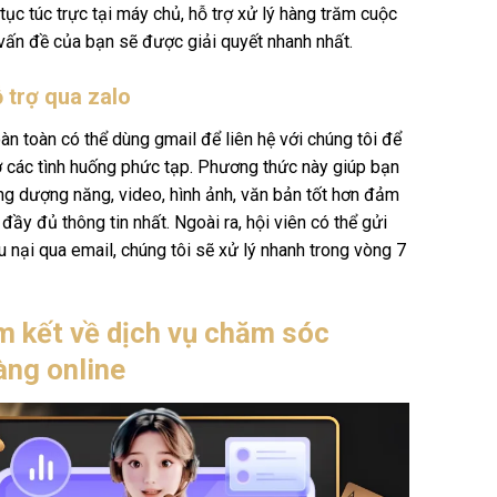
 tục túc trực tại máy chủ, hỗ trợ xử lý hàng trăm cuộc
ấn đề của bạn sẽ được giải quyết nhanh nhất.
 trợ qua zalo
àn toàn có thể dùng gmail để liên hệ với chúng tôi để
ợ các tình huống phức tạp. Phương thức này giúp bạn
ng dượng năng, video, hình ảnh, văn bản tốt hơn đảm
ầy đủ thông tin nhất. Ngoài ra, hội viên có thể gửi
u nại qua email, chúng tôi sẽ xử lý nhanh trong vòng 7
m kết về dịch vụ chăm sóc
àng online