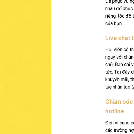
Để phục vụ hộ
nhau để phục 
riêng, tốc độ
của bạn.
Live chat 
Hội viên có t
ngay với chúng
chủ. Bạn chỉ v
tức. Tại đây 
khuyến mãi, th
tuệ nhân tạo (
Chăm sóc 
hotline
Đơn vị cung c
các trường hợ