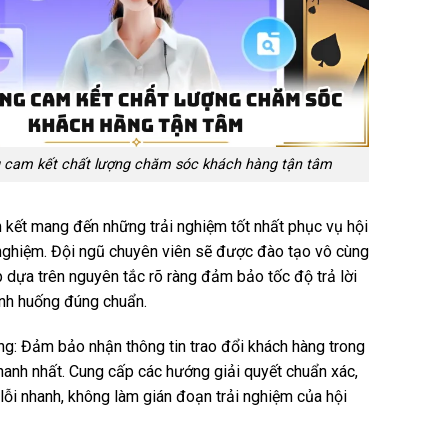
 cam kết chất lượng chăm sóc khách hàng tận tâm
 kết mang đến những trải nghiệm tốt nhất phục vụ hội
 nghiệm. Đội ngũ chuyên viên sẽ được đào tạo vô cùng
 dựa trên nguyên tắc rõ ràng đảm bảo tốc độ trả lời
tình huống đúng chuẩn.
g: Đảm bảo nhận thông tin trao đổi khách hàng trong
nhanh nhất. Cung cấp các hướng giải quyết chuẩn xác,
lỗi nhanh, không làm gián đoạn trải nghiệm của hội