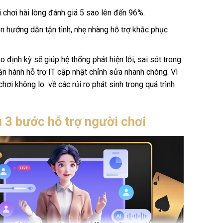
i chơi hài lòng đánh giá 5 sao lên đến 96%.
n hướng dẫn tận tình, nhẹ nhàng hỗ trợ khắc phục
 định kỳ sẽ giúp hệ thống phát hiện lỗi, sai sót trong
vận hành hỗ trợ IT cập nhật chỉnh sửa nhanh chóng. Vì
chơi không lo về các rủi ro phát sinh trong quá trình
 3 bước hỗ trợ người chơi