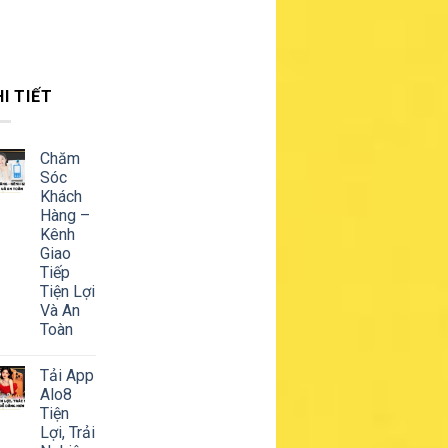
I TIẾT
Chăm
Sóc
Khách
Hàng –
Kênh
Giao
Tiếp
Tiện Lợi
Và An
Toàn
Tải App
Alo8
Tiện
Lợi, Trải