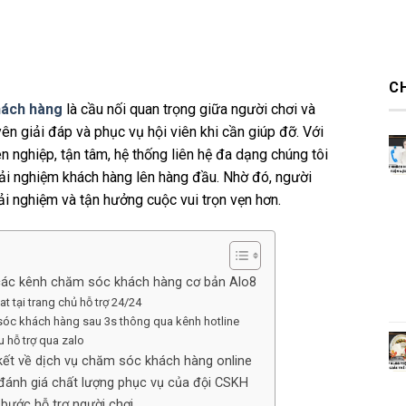
CH
ách hàng
là cầu nối quan trọng giữa người chơi và
yên giải đáp và phục vụ hội viên khi cần giúp đỡ. Với
n nghiệp, tận tâm, hệ thống liên hệ đa dạng chúng tôi
rải nghiệm khách hàng lên hàng đầu. Nhờ đó, người
rải nghiệm và tận hưởng cuộc vui trọn vẹn hơn.
 các kênh chăm sóc khách hàng cơ bản Alo8
at tại trang chủ hỗ trợ 24/24
óc khách hàng sau 3s thông qua kênh hotline
u hỗ trợ qua zalo
ết về dịch vụ chăm sóc khách hàng online
đánh giá chất lượng phục vụ của đội CSKH
 bước hỗ trợ người chơi