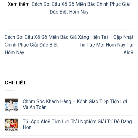
Xem thêm:
Cách Soi Cầu Xổ Số Miền Bắc Chinh Phục Giải
Đặc Biệt Hôm Nay
Cách Soi Cầu Xổ Số Miền Bắc
Giá Xăng Hiện Tại – Cập Nhật
Chinh Phục Giải Đặc Biệt
Tin Tức Mới Hôm Nay Tại
Hôm Nay
Alo8
CHI TIẾT
Chăm Sóc Khách Hàng – Kênh Giao Tiếp Tiện Lợi
Và An Toàn
Tải App Alo8 Tiện Lợi, Trải Nghiệm Giải Trí Dễ Dàng
Hơn