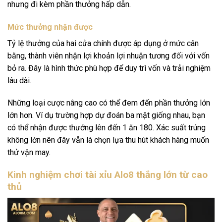
nhưng đi kèm phần thưởng hấp dẫn.
Mức thưởng nhận được
Tỷ lệ thưởng của hai cửa chính được áp dụng ở mức cân
bằng, thành viên nhận lợi khoản lợi nhuận tương đối với vốn
bỏ ra. Đây là hình thức phù hợp để duy trì vốn và trải nghiệm
lâu dài.
Những loại cược nâng cao có thể đem đến phần thưởng lớn
lớn hơn. Ví dụ trường hợp dự đoán ba mặt giống nhau, bạn
có thể nhận được thưởng lên đến 1 ăn 180. Xác suất trúng
không lớn nên đây vẫn là chọn lựa thu hút khách hàng muốn
thử vận may.
Kinh nghiệm chơi tài xỉu Alo8 thắng lớn từ cao
thủ