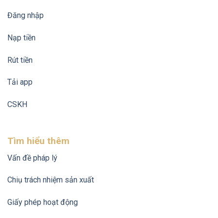
Đăng nhập
Nạp tiền
Rút tiền
Tải app
CSKH
Tìm hiểu thêm
Vấn đề pháp lý
Chiụ trách nhiệm sản xuất
Giấy phép hoạt động