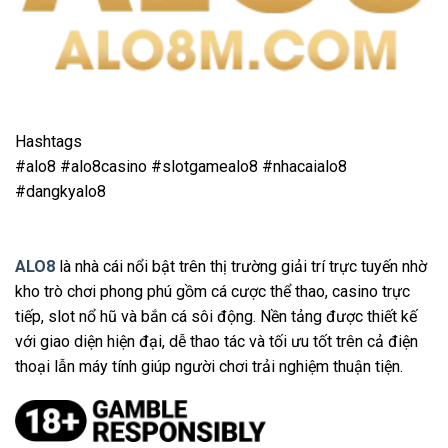
Hashtags
#alo8 #alo8casino #slotgamealo8 #nhacaialo8
#dangkyalo8
ALO8
là nhà cái nổi bật trên thị trường giải trí trực tuyến nhờ
kho trò chơi phong phú gồm cá cược thể thao, casino trực
tiếp, slot nổ hũ và bắn cá sôi động. Nền tảng được thiết kế
với giao diện hiện đại, dễ thao tác và tối ưu tốt trên cả điện
thoại lẫn máy tính giúp người chơi trải nghiệm thuận tiện.