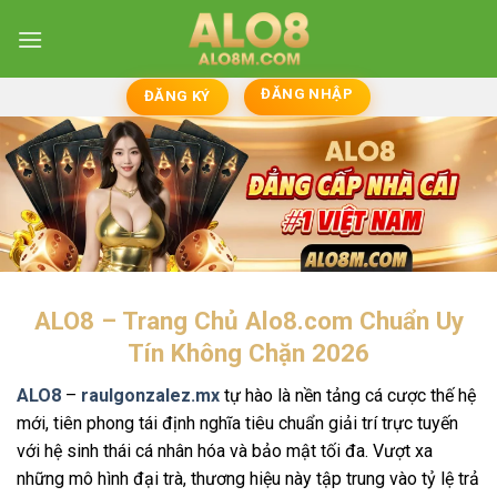
Skip
to
content
ĐĂNG NHẬP
ĐĂNG KÝ
ALO8 – Trang Chủ Alo8.com Chuẩn Uy
Tín Không Chặn 2026
ALO8
–
raulgonzalez.mx
tự hào là nền tảng cá cược thế hệ
mới, tiên phong tái định nghĩa tiêu chuẩn giải trí trực tuyến
với hệ sinh thái cá nhân hóa và bảo mật tối đa. Vượt xa
những mô hình đại trà, thương hiệu này tập trung vào tỷ lệ trả