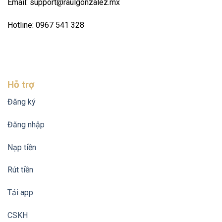
Email:
support@raulgonzalez.mx
Hotline: 0967 541 328
Hỗ trợ
Đăng ký
Đăng nhập
Nạp tiền
Rút tiền
Tải app
CSKH