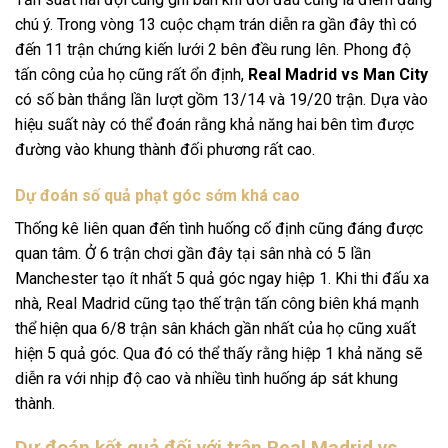
chú ý. Trong vòng 13 cuộc chạm trán diễn ra gần đây thì có
đến 11 trận chứng kiến lưới 2 bên đều rung lên. Phong độ
tấn công của họ cũng rất ổn định,
Real Madrid vs Man City
có số bàn thắng lần lượt gồm 13/14 và 19/20 trận. Dựa vào
hiệu suất này có thể đoán rằng khả năng hai bên tìm được
đường vào khung thành đối phương rất cao.
Dự đoán số quả phạt góc sớm khá cao
Thống kê liên quan đến tình huống cố định cũng đáng được
quan tâm. Ở 6 trận chơi gần đây tại sân nhà có 5 lần
Manchester tạo ít nhất 5 quả góc ngay hiệp 1. Khi thi đấu xa
nhà, Real Madrid cũng tạo thế trận tấn công biên khá mạnh
thể hiện qua 6/8 trận sân khách gần nhất của họ cũng xuất
hiện 5 quả góc. Qua đó có thể thấy rằng hiệp 1 khả năng sẽ
diễn ra với nhịp độ cao và nhiều tình huống áp sát khung
thành.
Dự đoán kết quả đối với trận Real Madrid vs