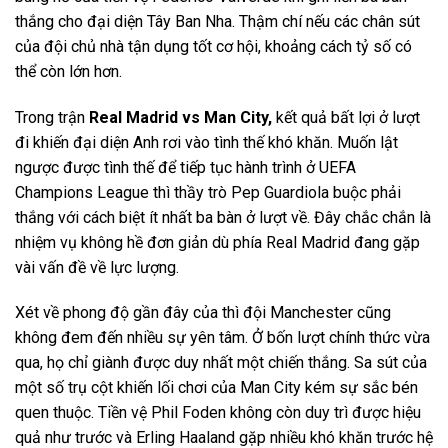
thắng cho đại diện Tây Ban Nha. Thậm chí nếu các chân sút
của đội chủ nhà tận dụng tốt cơ hội, khoảng cách tỷ số có
thể còn lớn hơn.
Trong trận
Real Madrid vs Man City,
kết quả bất lợi ở lượt
đi khiến đại diện Anh rơi vào tình thế khó khăn. Muốn lật
ngược được tình thế để tiếp tục hành trình ở UEFA
Champions League thì thầy trò Pep Guardiola buộc phải
thắng với cách biệt ít nhất ba bàn ở lượt về. Đây chắc chắn là
nhiệm vụ không hề đơn giản dù phía Real Madrid đang gặp
vài vấn đề về lực lượng.
Xét về phong độ gần đây của thì đội Manchester cũng
không đem đến nhiều sự yên tâm. Ở bốn lượt chính thức vừa
qua, họ chỉ giành được duy nhất một chiến thắng. Sa sút của
một số trụ cột khiến lối chơi của Man City kém sự sắc bén
quen thuộc. Tiền vệ Phil Foden không còn duy trì được hiệu
quả như trước và Erling Haaland gặp nhiều khó khăn trước hệ