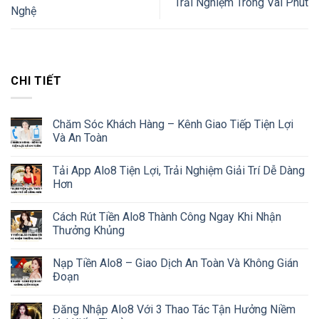
Trải Nghiệm Trong Vài Phút
Nghệ
CHI TIẾT
Chăm Sóc Khách Hàng – Kênh Giao Tiếp Tiện Lợi
Và An Toàn
Tải App Alo8 Tiện Lợi, Trải Nghiệm Giải Trí Dễ Dàng
Hơn
Cách Rút Tiền Alo8 Thành Công Ngay Khi Nhận
Thưởng Khủng
Nạp Tiền Alo8 – Giao Dịch An Toàn Và Không Gián
Đoạn
Đăng Nhập Alo8 Với 3 Thao Tác Tận Hưởng Niềm