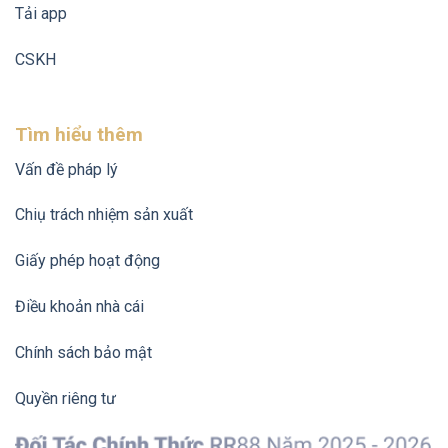
Tải app
CSKH
Tìm hiểu thêm
Vấn đề pháp lý
Chiụ trách nhiệm sản xuất
Giấy phép hoạt động
Điều khoản nhà cái
Chính sách bảo mật
Quyền riêng tư